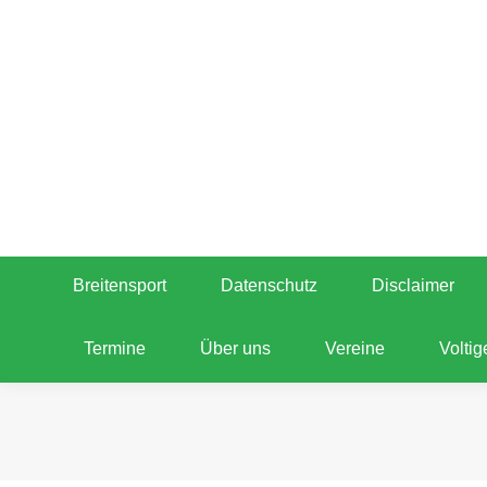
+49 (0) 171 / 2051815
Im Weiler 5, 72770 Reutlingen
Breitensport
Datenschutz
Disclaimer
T
Breitensport
Datenschutz
Disclaimer
Termine
Über uns
Vereine
Voltig