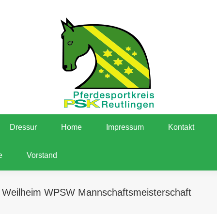
Dressur
Home
Impressum
Kontakt
ermine
Über uns
Vereine
Voltige
Vors
Dressur
Home
Impressum
Kontakt
e
Vorstand
Weilheim WPSW Mannschaftsmeisterschaft