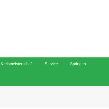
Kreismeisterschaft
Service
Springen
tand
Kreismeisterschaft
Service
Springen